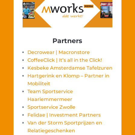
Partners
Decrowear | Macronstore
CoffeeClick | It’s all in the Click!
Kesbeke Amsterdamse Tafelzuren
Hartgerink en Klomp – Partner in
Mobiliteit
Team Sportservice
Haarlemmermeer
Sportservice Zwolle
Felidae | Investment Partners
Van der Storm Sportprijzen en
Relatiegeschenken