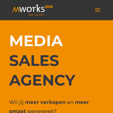
MEDIA
SALES
AGENCY
Wil jij
meer
verkopen
en
meer
omzet
genereren?